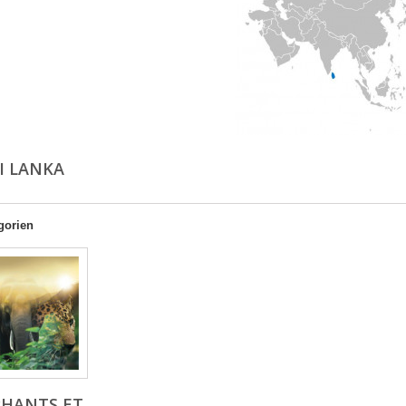
RI LANKA
gorien
PHANTS ET