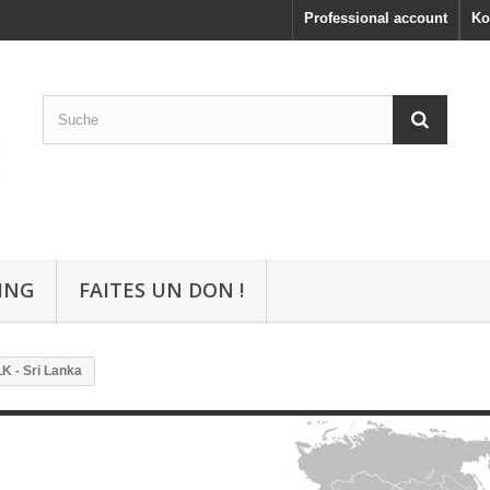
Professional account
Ko
ING
FAITES UN DON !
LK - Sri Lanka