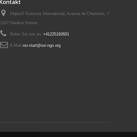
Kontakt
Objectif Sciences International, Avenue de Chamonix, 7
1207 Genève Suisse
Rufen Sie uns an:
+41225192601
E-Mail
osi-start@osi-ngo.org