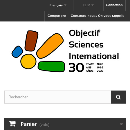
Connexion
Français
EUR
Compte pro
Contactez-nous / On vous rappelle
Panier
(vide)