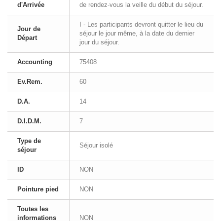
d'Arrivée
de rendez-vous la veille du début du séjour.
I - Les participants devront quitter le lieu du
Jour de
séjour le jour même, à la date du dernier
Départ
jour du séjour.
Accounting
75408
Ev.Rem.
60
D.A.
14
D.I.D.M.
7
Type de
Séjour isolé
séjour
ID
NON
Pointure pied
NON
Toutes les
informations
NON