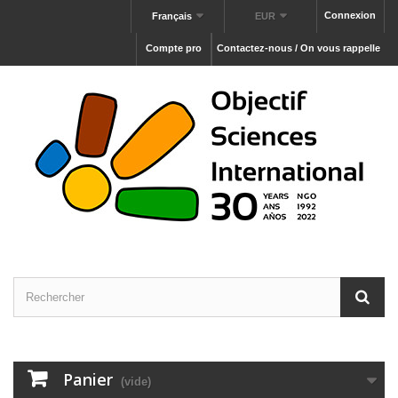
Connexion
Français
EUR
Compte pro
Contactez-nous / On vous rappelle
Panier
(vide)