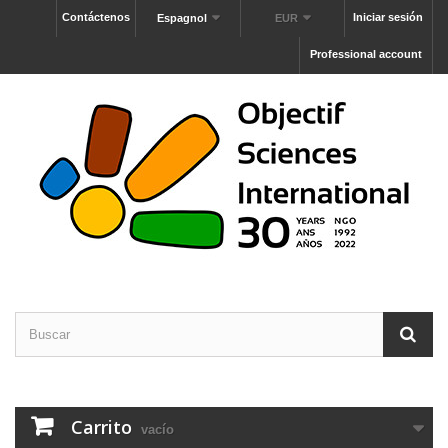
Contáctenos
Iniciar sesión
Espagnol
EUR
Professional account
Carrito
vacío