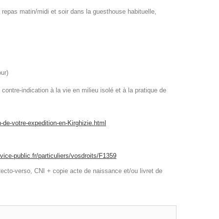
repas matin/midi et soir dans la guesthouse habituelle,
ur)
ontre-indication à la vie en milieu isolé et à la pratique de
de-votre-expedition-en-Kirghizie.html
vice-public.fr/particuliers/vosdroits/F1359
 : Recto-verso, CNI + copie acte de naissance et/ou livret de