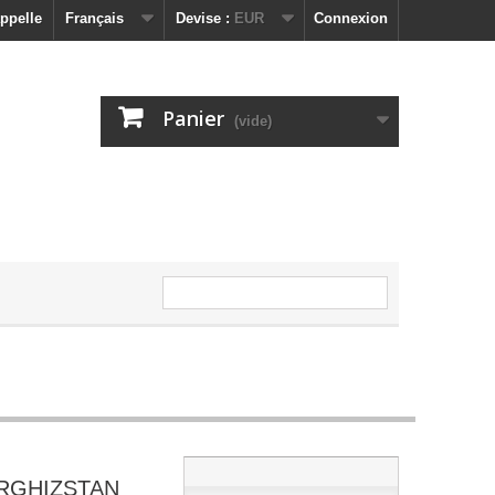
ppelle
Français
Devise :
EUR
Connexion
Panier
(vide)
RGHIZSTAN