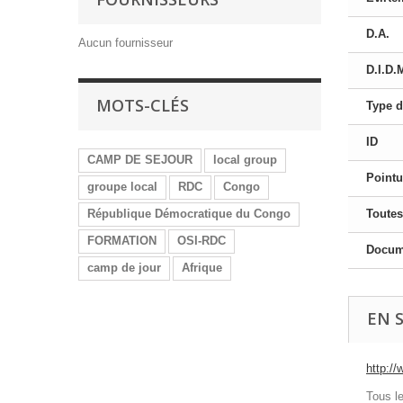
D.A.
Aucun fournisseur
D.I.D.
MOTS-CLÉS
Type d
ID
CAMP DE SEJOUR
local group
Pointu
groupe local
RDC
Congo
République Démocratique du Congo
Toutes
FORMATION
OSI-RDC
Docume
camp de jour
Afrique
EN 
http:/
Tous l