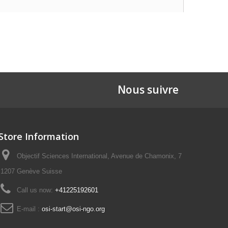
Nous suivre
Store Information
Objectif Sciences International, Avenue de Chamonix, 7
1207 Genève Suisse
Call us now:
+41225192601
E-mail :
osi-start@osi-ngo.org