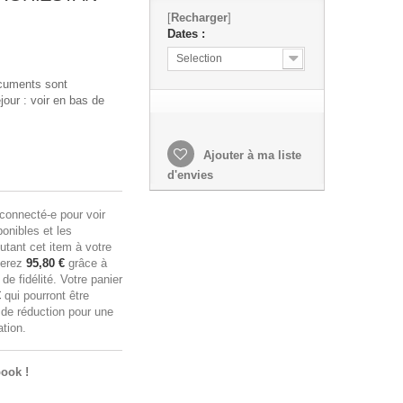
[
Recharger
]
Dates :
Selection
ocuments sont
our : voir en bas de
Ajouter à ma liste
d'envies
connecté-e pour voir
ponibles et les
utant cet item à votre
nerez
95,80 €
grâce à
e fidélité. Votre panier
€
qui pourront être
 de réduction pour une
tion.
ook !