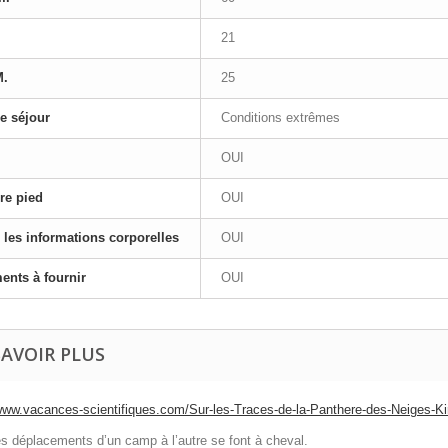
21
M.
25
e séjour
Conditions extrêmes
OUI
re pied
OUI
 les informations corporelles
OUI
nts à fournir
OUI
SAVOIR PLUS
/www.vacances-scientifiques.com/Sur-les-Traces-de-la-Panthere-des-Neiges-Ki
es déplacements d’un camp à l’autre se font à cheval.