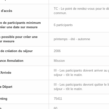
TC - Le point de rendez-vous pour le d
 d'accès
commun.
e de participants minimum
6 participants
réer une date sur mesure
 possible pour créer une
printemps - été - automne
ur mesure
de création du séjour
2006
ance Annulation
Mission
III - Les participants doivent arriver a
'Arrivée
séjour – tôt le matin.
III - Les participants devront quitter le
e Départ
séjour – tôt le matin.
nting
75411
m.
60