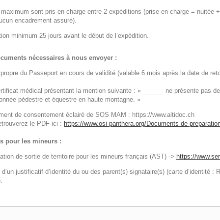
 maximum sont pris en charge entre 2 expéditions (prise en charge = nuitée + 
ucun encadrement assuré).
tion minimum 25 jours avant le début de l’expédition.
cuments nécessaires à nous envoyer :
propre du Passeport en cours de validité (valable 6 mois après la date de reto
rtificat médical présentant la mention suivante : « ______ ne présente pas de c
donnée pédestre et équestre en haute montagne. »
ment de consentement éclairé de SOS MAM : https://www.altidoc.ch
etrouverez le PDF ici :
https://www.osi-panthera.org/Documents-de-preparation-
s pour les mineurs :
ation de sortie de territoire pour les mineurs français (AST) ->
https://www.ser
 d’un justificatif d’identité du ou des parent(s) signataire(s) (carte d’identité
.