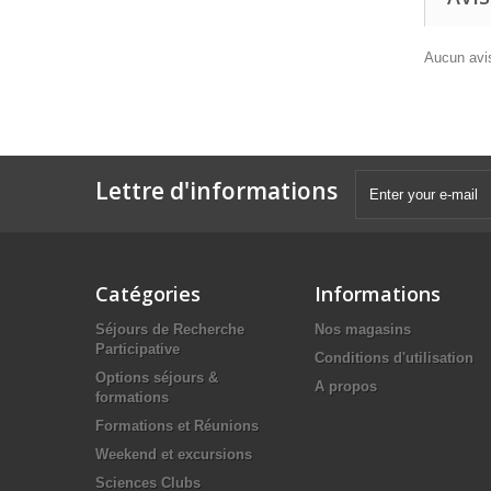
Aucun avis
Lettre d'informations
Catégories
Informations
Séjours de Recherche
Nos magasins
Participative
Conditions d'utilisation
Options séjours &
A propos
formations
Formations et Réunions
Weekend et excursions
Sciences Clubs