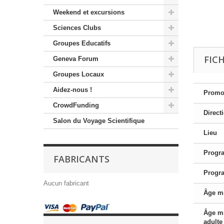
Weekend et excursions
Sciences Clubs
Groupes Educatifs
FIC
Geneva Forum
Groupes Locaux
Aidez-nous !
Promo
CrowdFunding
Direct
Salon du Voyage Scientifique
Lieu
Progr
FABRICANTS
Progr
Aucun fabricant
Âge m
Âge m
adulte