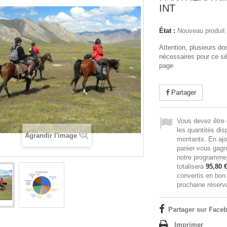
INT
État :
Nouveau produit
Attention, plusieurs d
nécessaires pour ce séj
page
Partager
Vous devez être 
les quantités dis
Agrandir l'image
montants. En ajo
panier vous gag
notre programme d
totalisera
95,80 
convertis en bon
prochaine réserva
Partager sur Faceb
Imprimer