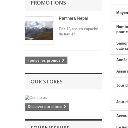
PROMOTIONS
Moyen
Panthera Nepal
Nombr
Dès 16 ans en capacité
pour c
de trek en...
Saison
date s
Année 
Toutes les promos
Assur
OUR STORES
Jour d
Jour d
Discover our stores
Accou
FOURNISSEURS
Ev.Re