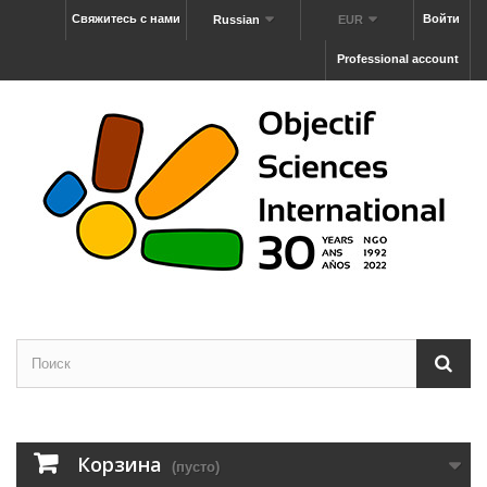
Свяжитесь с нами
Войти
Russian
EUR
Professional account
Корзина
(пусто)