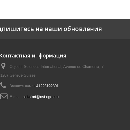
дпишитесь на наши обновления
Контактная информация
Objectif Sciences International, Avenue de Chamonix, 7
1207 Genève Suisse
Звоните нам:
+41225192601
E-mail:
osi-start@osi-ngo.org