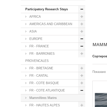
Participatory Research Stays
AFRICA
AMERICAS AND CARIBBEAN
ASIA
EUROPE
MAMMI
FR - FRANCE
FR - BARRONIES
Сортиров
PROVENCALES
FR - BRETAGNE
Показано 
FR - CANTAL
FR - COTE BASQUE
FR - COTE ATLANTIQUE
Mammifères Marins
FR - HAUTES ALPES