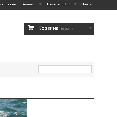
сь с нами
Russian
Валюта :
EUR
Войти
Корзина
(пусто)