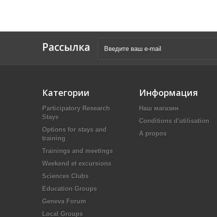
Рассылка
Категории
Информация
Participatory Research
Наш магазин
Stays
Conditions d'utilisation
Options for stays and
A propos
training
Trainings and meetings
Weekend et excursions
Sciences Clubs
Education Groups
Geneva Forum
Local Groups