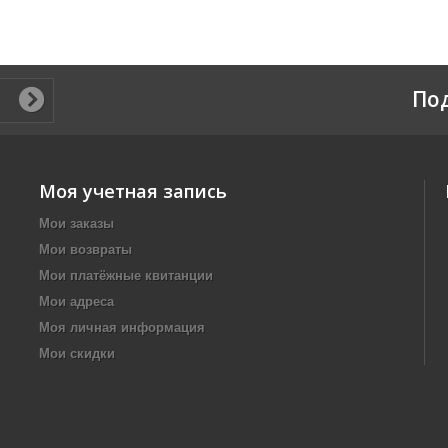
По
Моя учетная запись
Мои заказы
Мои возвраты
Мои платёжные квитанции
Мои адреса
Моя личная информация
Мои скидки