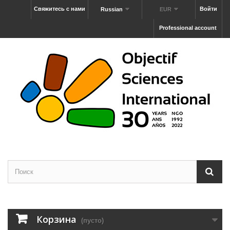
Свяжитесь с нами
Войти
Russian
EUR
Professional account
Корзина
(пусто)