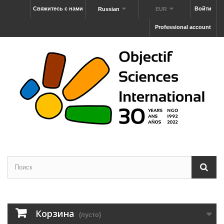
Свяжитесь с нами
Войти
Russian
EUR
Professional account
Корзина
(пусто)