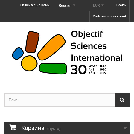
Свяжитесь с нами
Войти
Russian
EUR
Professional account
Корзина
(пусто)