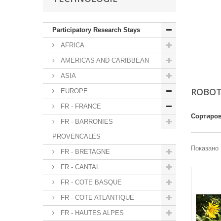
Participatory Research Stays
AFRICA
AMERICAS AND CARIBBEAN
ASIA
ROBOT
EUROPE
FR - FRANCE
Сортиров
FR - BARRONIES
PROVENCALES
Показано 
FR - BRETAGNE
FR - CANTAL
FR - COTE BASQUE
FR - COTE ATLANTIQUE
FR - HAUTES ALPES