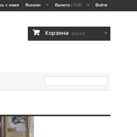
сь с нами
Russian
Валюта :
EUR
Войти
Корзина
(пусто)