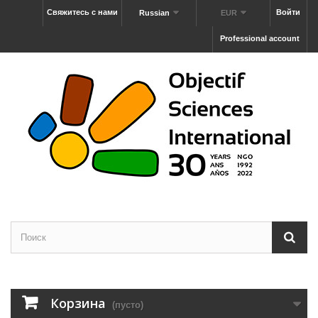
Свяжитесь с нами
Войти
Russian
EUR
Professional account
Корзина
(пусто)