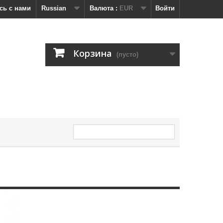
сь с нами
Russian
Валюта :
EUR
Войти
Корзина
(пусто)