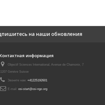
дпишитесь на наши обновления
Контактная информация
Objectif Sciences International, Avenue de Chamonix, 7
1207 Genève Suisse
Звоните нам:
+41225192601
E-mail:
osi-start@osi-ngo.org