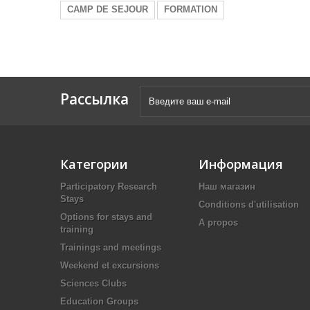
CAMP DE SEJOUR
FORMATION
Рассылка
Категории
Информация
Participatory Research
Наш магазин
Stays
Conditions d'utilisation
Options for stays and
A propos
training
Trainings and meetings
Weekend et excursions
Sciences Clubs
Education Groups