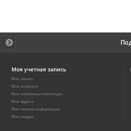
По
Моя учетная запись
Мои заказы
Мои возвраты
Мои платёжные квитанции
Мои адреса
Моя личная информация
Мои скидки