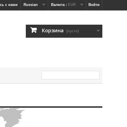
сь с нами
Russian
Валюта :
EUR
Войти
Корзина
(пусто)