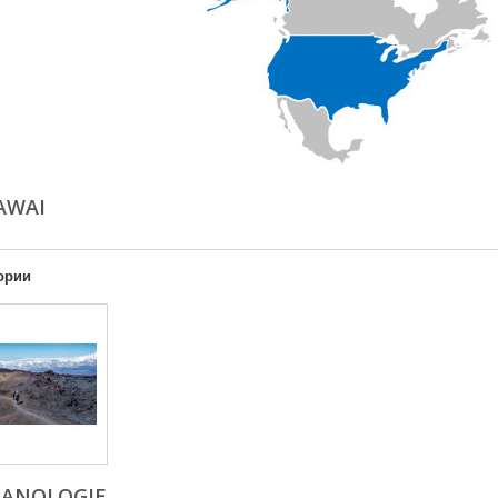
HAWAI
ории
CANOLOGIE