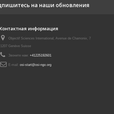
дпишитесь на наши обновления
Контактная информация
Objectif Sciences International, Avenue de Chamonix, 7
1207 Genève Suisse
Звоните нам:
+41225192601
E-mail:
osi-start@osi-ngo.org