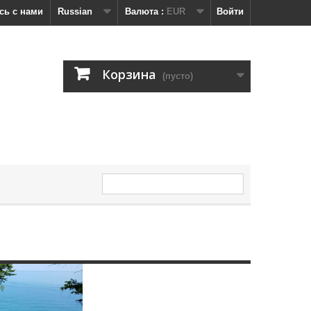
сь с нами
Russian
Валюта :
EUR
Войти
Корзина
(пусто)