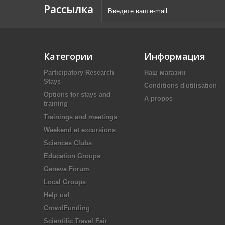
Рассылка
Категории
Информация
Participatory Research
Наш магазин
Stays
Conditions d'utilisation
Options for stays and
A propos
training
Trainings and meetings
Weekend et excursions
Sciences Clubs
Education Groups
Geneva Forum
Local Groups
Help us!
CrowdFunding
Scientific Travel Fair