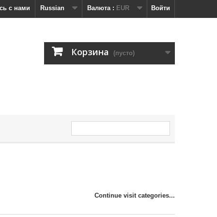
сь с нами
Russian
Валюта :
EUR
Войти
Корзина
(пусто)
Continue visit categories...