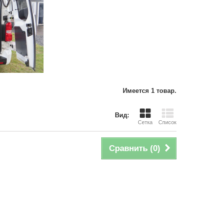
Имеется 1 товар.
Вид:
Сетка
Список
Сравнить (
0
)