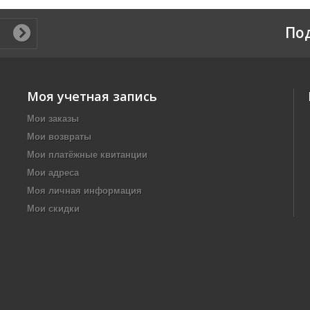
По
Моя учетная запись
Мои заказы
Мои возвраты
Мои платёжные квитанции
Мои адреса
Моя личная информация
Мои скидки