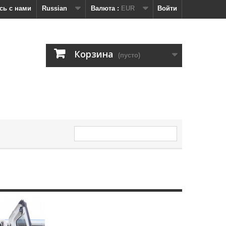
сь с нами
Russian
Валюта :
EUR
Войти
Корзина
(пусто)