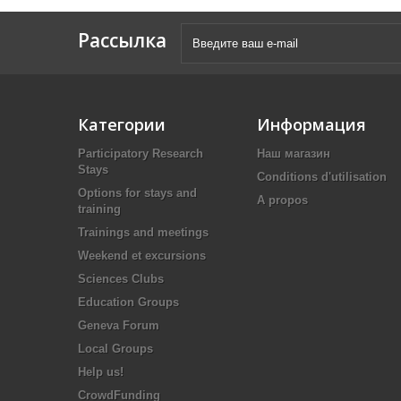
Рассылка
Категории
Информация
Participatory Research
Наш магазин
Stays
Conditions d'utilisation
Options for stays and
A propos
training
Trainings and meetings
Weekend et excursions
Sciences Clubs
Education Groups
Geneva Forum
Local Groups
Help us!
CrowdFunding