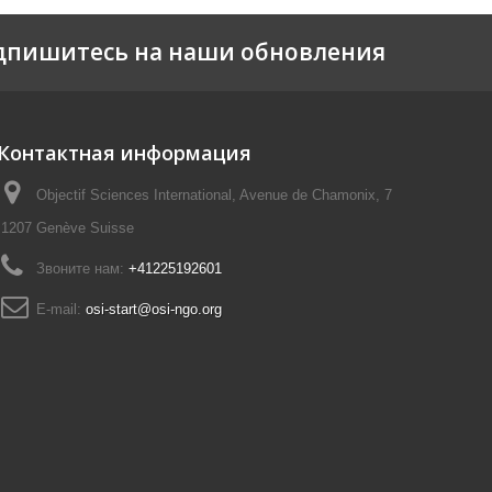
дпишитесь на наши обновления
Контактная информация
Objectif Sciences International, Avenue de Chamonix, 7
1207 Genève Suisse
Звоните нам:
+41225192601
E-mail:
osi-start@osi-ngo.org