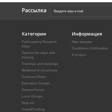
Рассылка
Категории
Информация
Participatory Research
Наш магазин
Stays
Conditions d'utilisation
Options for stays and
A propos
training
Trainings and meetings
Weekend et excursions
Sciences Clubs
Education Groups
Geneva Forum
Local Groups
Help us!
CrowdFunding