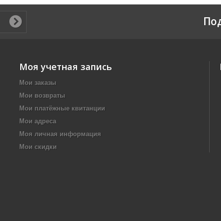
По
Моя учетная запись
Мои заказы
Мои возвраты
Мои платёжные квитанции
Мои адреса
Моя личная информация
Мои скидки