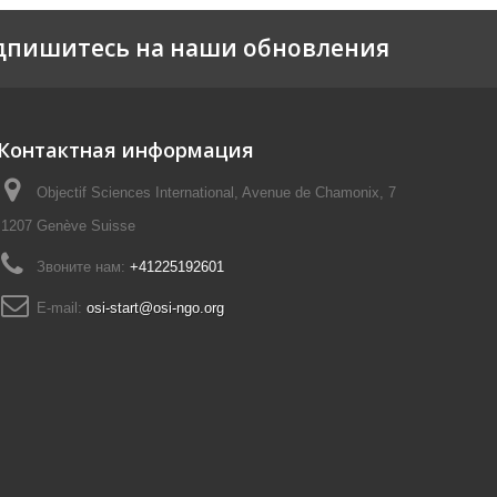
дпишитесь на наши обновления
Контактная информация
Objectif Sciences International, Avenue de Chamonix, 7
1207 Genève Suisse
Звоните нам:
+41225192601
E-mail:
osi-start@osi-ngo.org