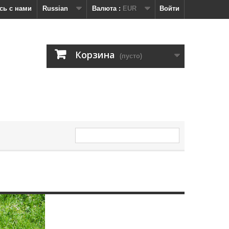
сь с нами
Russian
Валюта :
EUR
Войти
Корзина
(пусто)