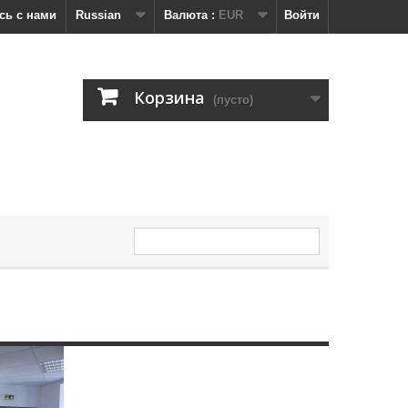
сь с нами
Russian
Валюта :
EUR
Войти
Корзина
(пусто)