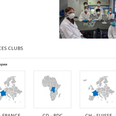
CES CLUBS
ории
- FRANCE
CD - RDC
CH - SUISSE