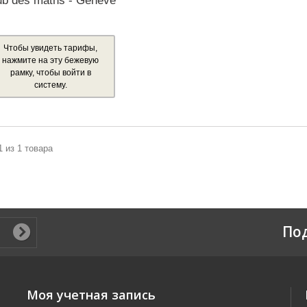
ub des maths - Genève
Чтобы увидеть тарифы,
нажмите на эту бежевую
рамку, чтобы войти в
систему.
1 из 1 товара
По
Моя учетная запись