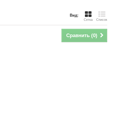
Вид:
Сетка
Список
Сравнить (
0
)