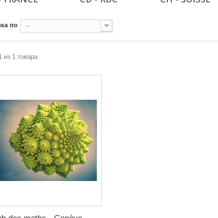
ка по
--
1 из 1 товара