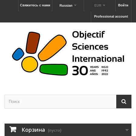
Свяжитесь с нами
Войти
Russian
EUR
Professional account
Корзина
(пусто)