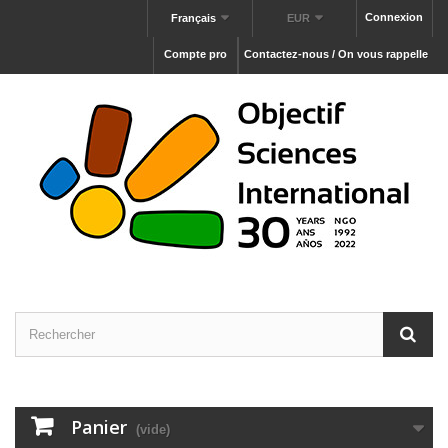
Connexion
Français
EUR
Compte pro
Contactez-nous / On vous rappelle
Panier
(vide)