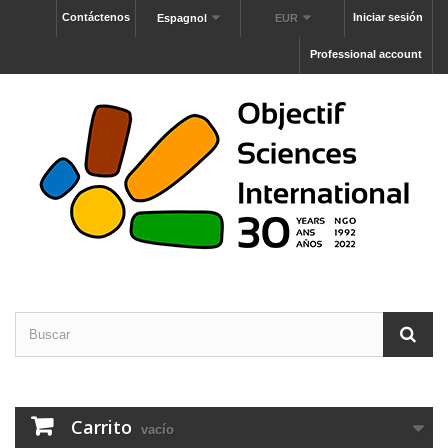
Contáctenos
Iniciar sesión
Espagnol
EUR
Professional account
Carrito
vacío