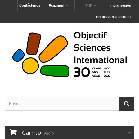
Contáctenos
Iniciar sesión
Espagnol
EUR
Professional account
Carrito
vacío