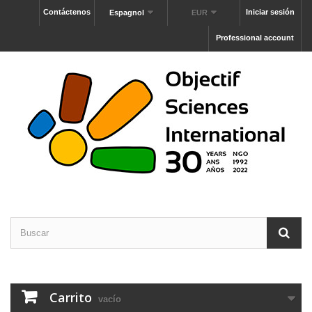
Contáctenos
Iniciar sesión
Espagnol
EUR
Professional account
Carrito
vacío