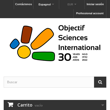
Contáctenos
Iniciar sesión
Espagnol
EUR
Professional account
Carrito
vacío