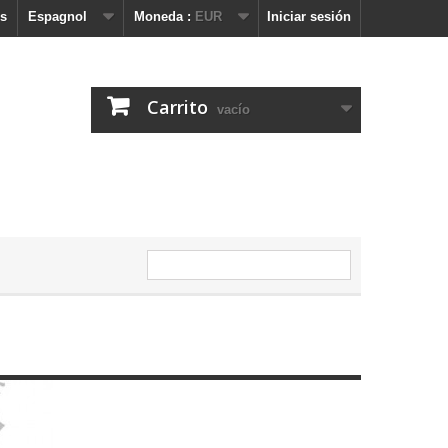
s
Espagnol
Moneda :
EUR
Iniciar sesión
Carrito
vacío