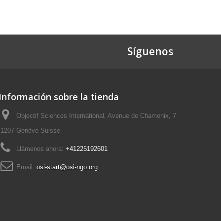
Síguenos
Información sobre la tienda
Objectif Sciences International, Avenue de Chamonix, 7
1207 Genève Suisse
Llámenos ahora:
+41225192601
Email:
osi-start@osi-ngo.org