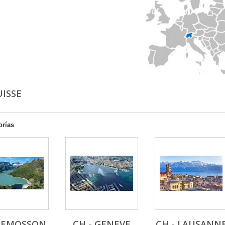
UISSE
orías
- EMOSSON
CH - GENEVE
CH - LAUSANN