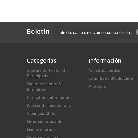
Boletín
Categorías
Información
Séjours de Recherche
Nuestras tiendas
Participative
Conditions d'utilisation
Options séjours &
A propos
formations
Formations et Réunions
Weekend et excursions
Sciences Clubs
Groupes Educatifs
Geneva Forum
Groupes Locaux