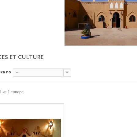
CES ET CULTURE
ка по
--
1 из 1 товара