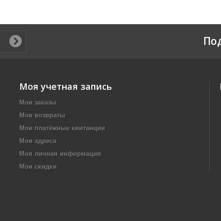
По
Моя учетная запись
Мои заказы
Мои возвраты
Мои платёжные квитанции
Мои адреса
Моя личная информация
Мои скидки