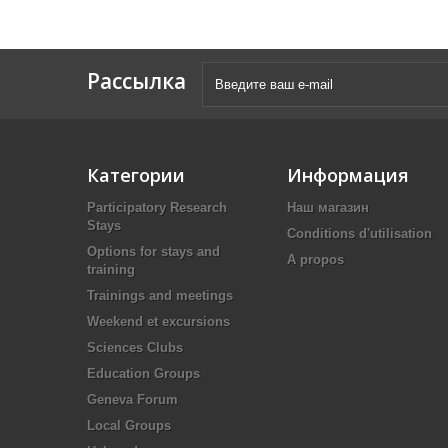
Рассылка
Категории
Информация
Participatory Research
Наш магазин
Stays
Conditions d'utilisation
Options for stays and
A propos
training
Trainings and meetings
Weekend et excursions
Sciences Clubs
Education Groups
Geneva Forum
Local Groups