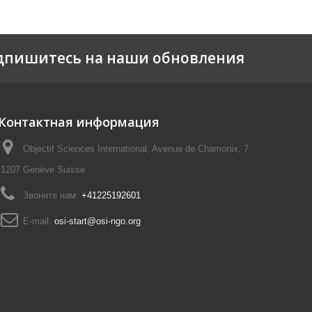
дпишитесь на наши обновления
Контактная информация
Objectif Sciences International, Avenue de Chamonix, 7
1207 Genève Suisse
Звоните нам:
+41225192601
E-mail:
osi-start@osi-ngo.org