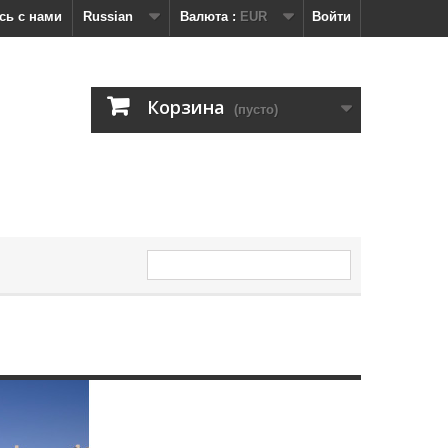
сь с нами
Russian
Валюта :
EUR
Войти
Корзина
(пусто)