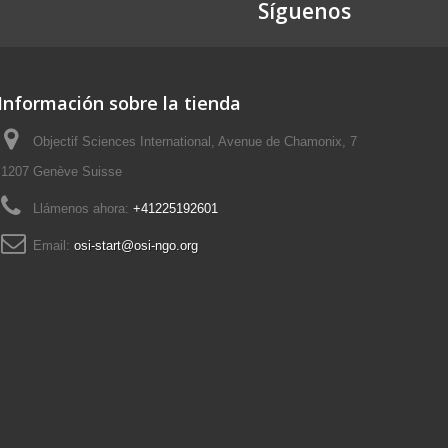
Síguenos
Información sobre la tienda
Objectif Sciences International, Avenue de Chamonix, 7
1207 Genève Suisse
Llámenos ahora:
+41225192601
Email:
osi-start@osi-ngo.org