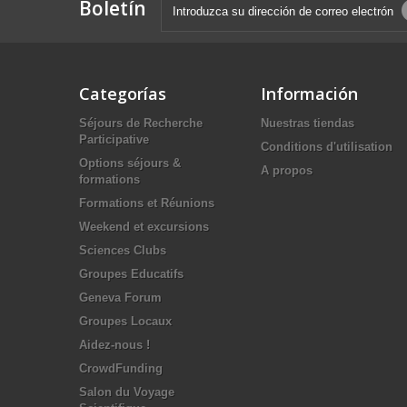
Boletín
Categorías
Información
Séjours de Recherche
Nuestras tiendas
Participative
Conditions d'utilisation
Options séjours &
A propos
formations
Formations et Réunions
Weekend et excursions
Sciences Clubs
Groupes Educatifs
Geneva Forum
Groupes Locaux
Aidez-nous !
CrowdFunding
Salon du Voyage