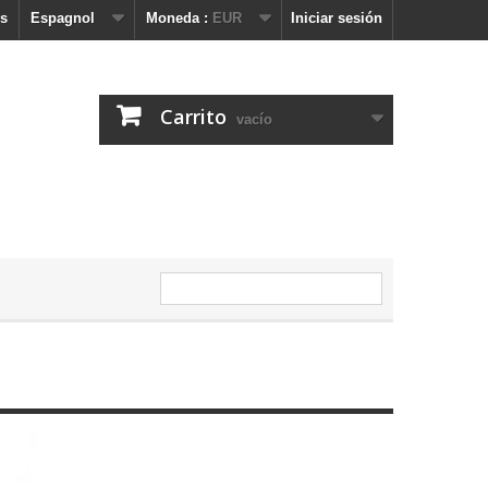
s
Espagnol
Moneda :
EUR
Iniciar sesión
Carrito
vacío