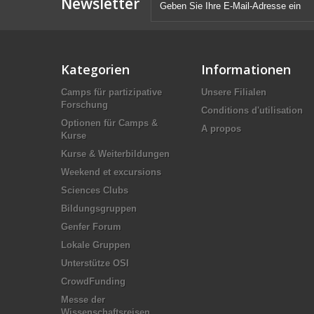
Newsletter
Kategorien
Informationen
Camps für partizipative
Unsere Filialen
Forschung
Conditions d'utilisation
Optionen für Camps &
A propos
Kurse
Kurse & Weiterbildungen
Weekend et excursions
Sciences Clubs
Bildungsgruppen
Genfer Forum
Lokale Gruppen
Unterstütze OSI
CrowdFunding
Messe der
Wissenschaftsreisen