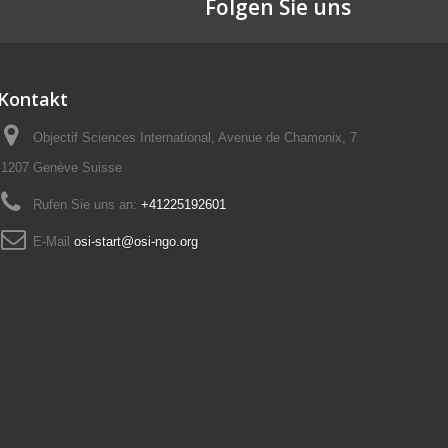
Folgen Sie uns
Kontakt
Objectif Sciences International, Avenue de Chamonix, 7
1207 Genève Suisse
Rufen Sie uns an:
+41225192601
E-Mail
osi-start@osi-ngo.org