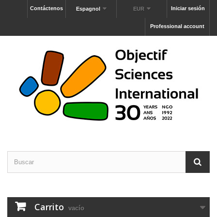
Contáctenos
Iniciar sesión
Espagnol
EUR
Professional account
Carrito
vacío