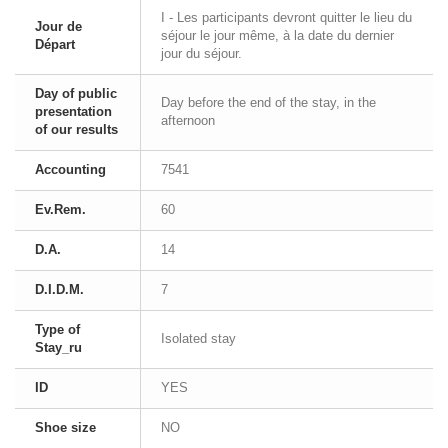
I - Les participants devront quitter le lieu du
Jour de
séjour le jour même, à la date du dernier
Départ
jour du séjour.
Day of public
Day before the end of the stay, in the
presentation
afternoon
of our results
Accounting
7541
Ev.Rem.
60
D.A.
14
D.I.D.M.
7
Type of
Isolated stay
Stay_ru
ID
YES
Shoe size
NO