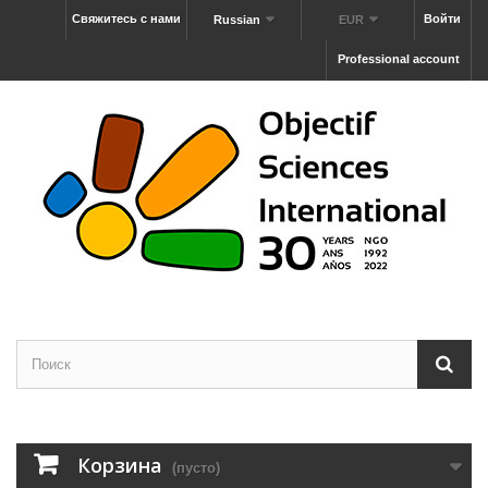
Свяжитесь с нами
Войти
Russian
EUR
Professional account
Корзина
(пусто)