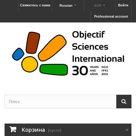
Свяжитесь с нами
Войти
Russian
EUR
Professional account
Корзина
(пусто)