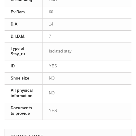
Ev.Rem.
60
D.A.
14
D.I.D.M.
7
Type of
Isolated stay
Stay_ru
ID
YES
Shoe size
NO
All physical
NO
information
Documents
YES
to provide