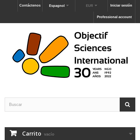
Contáctenos
Iniciar sesión
Espagnol
EUR
Professional account
Carrito
vacío