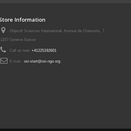
Store Information
Objectif Sciences International, Avenue de Chamonix, 7
1207 Genève Suisse
Call us now:
+41225192601
E-mail :
osi-start@osi-ngo.org