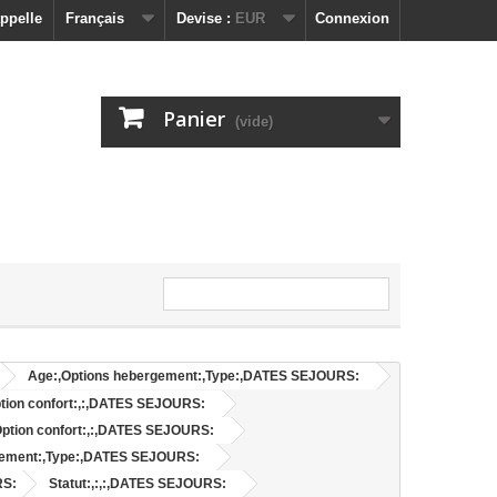
ppelle
Français
Devise :
EUR
Connexion
Panier
(vide)
Age:,Options hebergement:,Type:,DATES SEJOURS:
ption confort:,:,DATES SEJOURS:
Option confort:,:,DATES SEJOURS:
gement:,Type:,DATES SEJOURS:
RS:
Statut:,:,:,DATES SEJOURS: