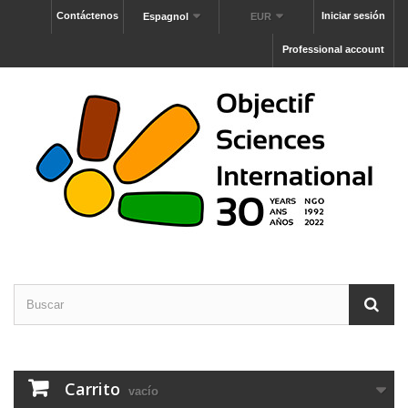
Contáctenos
Iniciar sesión
Espagnol
EUR
Professional account
Carrito
vacío