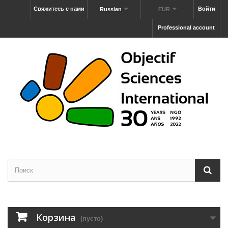
Свяжитесь с нами
Войти
Russian
EUR
Professional account
Корзина
(пусто)