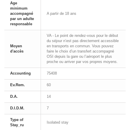
Age
minimum
accompagné
A partir de 18 ans
par un adulte
responsable
VA - Le point de rendez-vous pour le début
du séjour n’est pas directement accessible
Moyen
en transports en commun. Vous pouvez
d'accès
faire le choix d’un transfert accompagné
OSI depuis la gare ou l’aéroport le plus
proche ou arriver par vos propres moyens.
Accounting
75408
Ev.Rem.
60
D.A.
14
D.I.D.M.
7
Type of
Isolated stay
Stay_ru