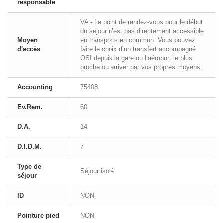
responsable
VA - Le point de rendez-vous pour le début
du séjour n’est pas directement accessible
Moyen
en transports en commun. Vous pouvez
d'accès
faire le choix d’un transfert accompagné
OSI depuis la gare ou l’aéroport le plus
proche ou arriver par vos propres moyens.
Accounting
75408
Ev.Rem.
60
D.A.
14
D.I.D.M.
7
Type de
Séjour isolé
séjour
ID
NON
Pointure pied
NON