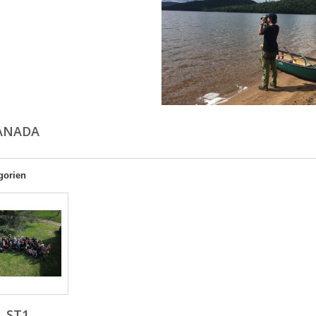
CANADA
gorien
ST1