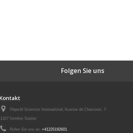
Folgen Sie uns
Kontakt
Objectif Sciences International, Avenue de Chamonix, 7
1207 Genève Suisse
Rufen Sie uns an:
+41225192601