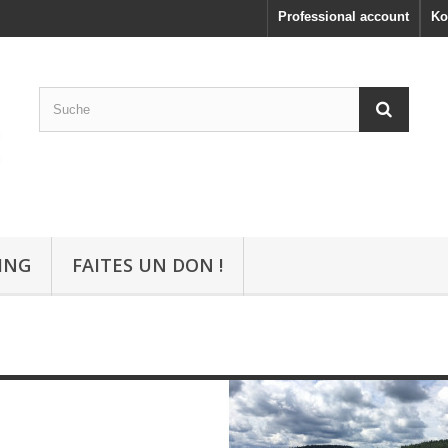
Professional account
Ko
ING
FAITES UN DON !