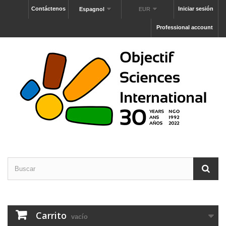
Contáctenos
Iniciar sesión
Espagnol
EUR
Professional account
Carrito
vacío