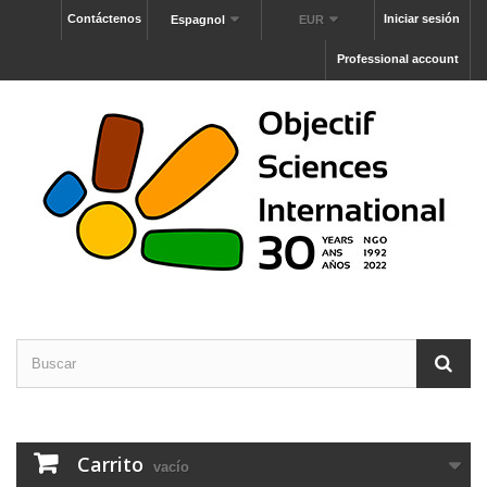
Contáctenos
Iniciar sesión
Espagnol
EUR
Professional account
Carrito
vacío