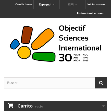
Contáctenos
Iniciar sesión
Espagnol
EUR
Professional account
Carrito
vacío