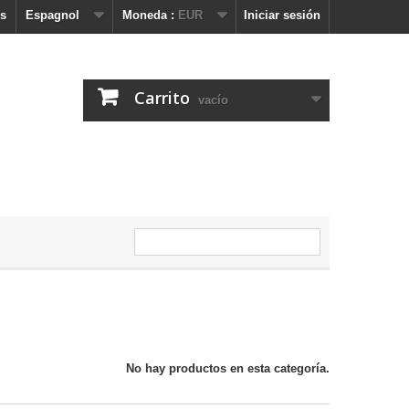
s
Espagnol
Moneda :
EUR
Iniciar sesión
Carrito
vacío
No hay productos en esta categoría.