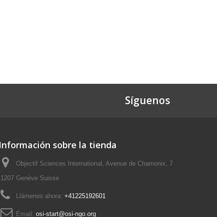
Síguenos
Información sobre la tienda
Objectif Sciences International, Avenue de Chamonix, 7
1207 Genève Suisse
Llámenos ahora:
+41225192601
Email:
osi-start@osi-ngo.org