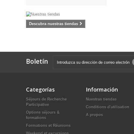
Descubra nuestras tiendas
Boletín
Categorías
Información
Séjours de Recherche
Nuestras tiendas
Participative
Conditions d'utilisation
Options séjours &
A propos
formations
Formations et Réunions
Weekend et excursions