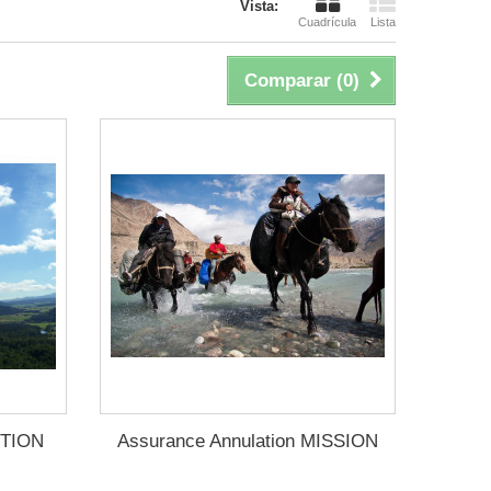
Vista:
Cuadrícula
Lista
Comparar (
0
)
CTION
Assurance Annulation MISSION