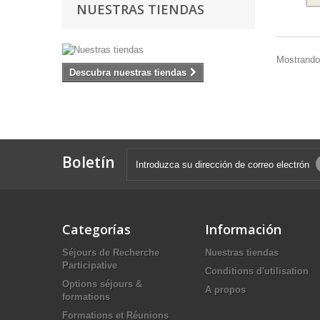
NUESTRAS TIENDAS
Mostrando 
Descubra nuestras tiendas
Boletín
Categorías
Información
Séjours de Recherche
Nuestras tiendas
Participative
Conditions d'utilisation
Options séjours &
A propos
formations
Formations et Réunions