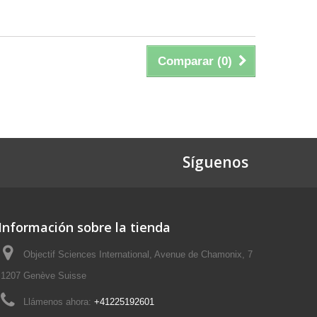
Comparar (
0
)
Síguenos
Información sobre la tienda
Objectif Sciences International, Avenue de Chamonix, 7
1207 Genève Suisse
Llámenos ahora:
+41225192601