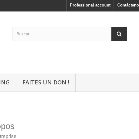
Professional account
Contácteno
ING
FAITES UN DON !
opos
treprise