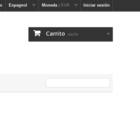
s
Espagnol
Moneda :
EUR
Iniciar sesión
Carrito
vacío