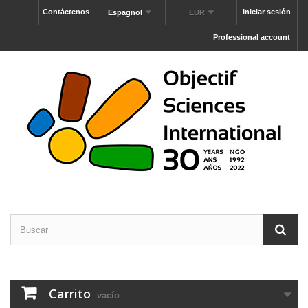
Contáctenos
Iniciar sesión
Espagnol
EUR
Professional account
Carrito
vacío