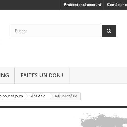
Professional account
Contácteno
ING
FAITES UN DON !
s pour séjours
A/R Asie
A/R Indonésie