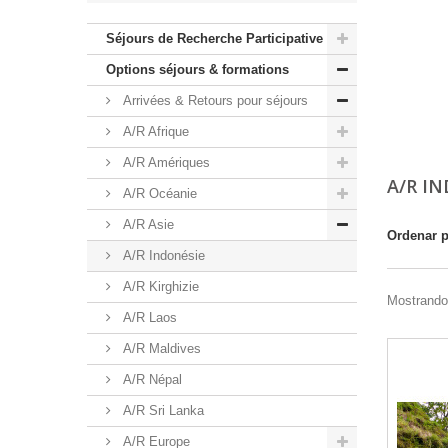
Séjours de Recherche Participative
Options séjours & formations
Arrivées & Retours pour séjours
A/R Afrique
A/R Amériques
A/R I
A/R Océanie
A/R Asie
Ordenar 
A/R Indonésie
A/R Kirghizie
Mostrando 
A/R Laos
A/R Maldives
A/R Népal
A/R Sri Lanka
A/R Europe