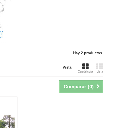
Hay 2 productos.
Vista:
Cuadrícula
Lista
Comparar (
0
)