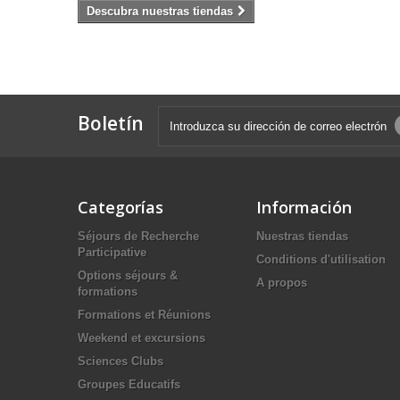
Descubra nuestras tiendas
Boletín
Categorías
Información
Séjours de Recherche
Nuestras tiendas
Participative
Conditions d'utilisation
Options séjours &
A propos
formations
Formations et Réunions
Weekend et excursions
Sciences Clubs
Groupes Educatifs