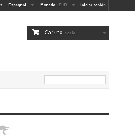
s
Espagnol
Moneda :
EUR
Iniciar sesión
Carrito
vacío