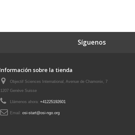
Síguenos
Información sobre la tienda
Objectif Sciences International, Avenue de Chamonix, 7
1207 Genève Suisse
Llámenos ahora:
+41225192601
Email:
osi-start@osi-ngo.org