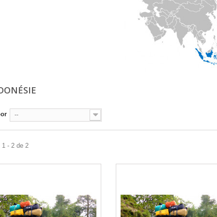
NDONÉSIE
por
--
1 - 2 de 2