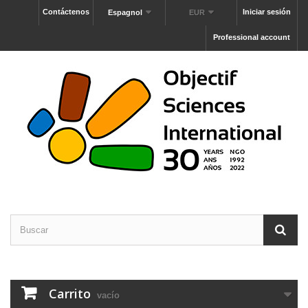
Contáctenos
Iniciar sesión
Espagnol
EUR
Professional account
Carrito
vacío