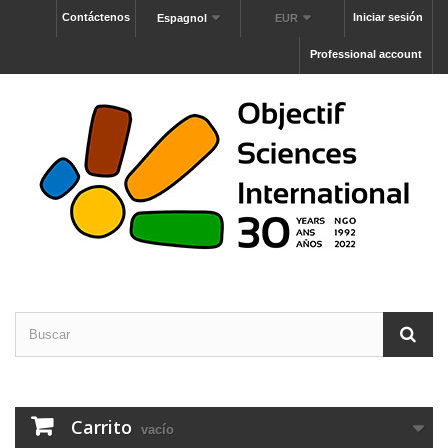
Contáctenos
Iniciar sesión
Espagnol
EUR
Professional account
Carrito
vacío