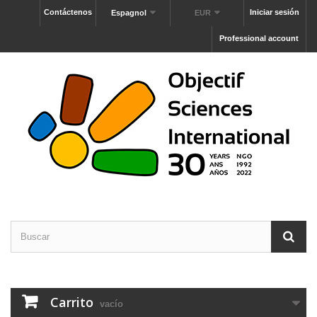
Contáctenos
Iniciar sesión
Espagnol
EUR
Professional account
Carrito
vacío