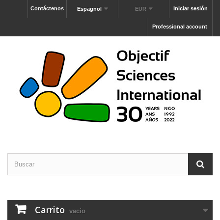
Contáctenos
Iniciar sesión
Espagnol
EUR
Professional account
Carrito
vacío